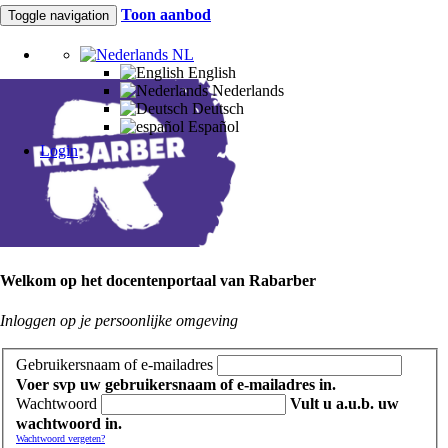
Toon aanbod
Toggle navigation
NL
English
Nederlands
Deutsch
Español
Login
Welkom op het docentenportaal van Rabarber
Inloggen op je persoonlijke omgeving
Gebruikersnaam of e-mailadres
Voer svp uw gebruikersnaam of e-mailadres in.
Wachtwoord
Vult u a.u.b. uw
wachtwoord in.
Wachtwoord vergeten?